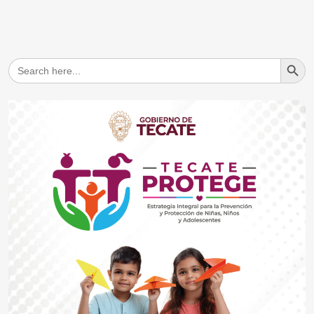
Search But
Search
for: