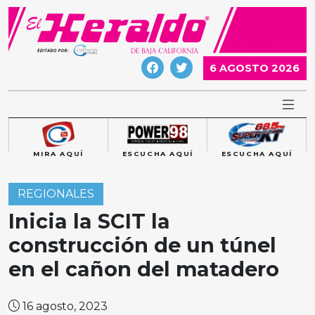
Skip
to
content
6 AGOSTO 2026
MIRA AQUÍ
ESCUCHA AQUÍ
ESCUCHA AQUÍ
REGIONALES
Inicia la SCIT la
construcción de un túnel
en el cañon del matadero
16 agosto, 2023