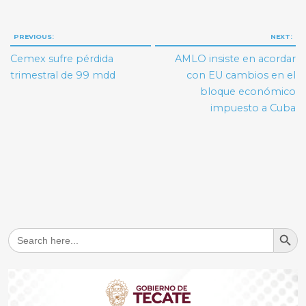
Navegación
PREVIOUS:
NEXT:
de
Cemex sufre pérdida
AMLO insiste en acordar
entradas
trimestral de 99 mdd
con EU cambios en el
bloque económico
impuesto a Cuba
Search But
Search
for: