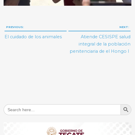
Navegación
PREVIOUS:
NEXT:
de
El cuidado de los animales
Atiende CESISPE salud
entradas
integral de la población
penitenciaria de el Hongo I
Search But
Search
for: