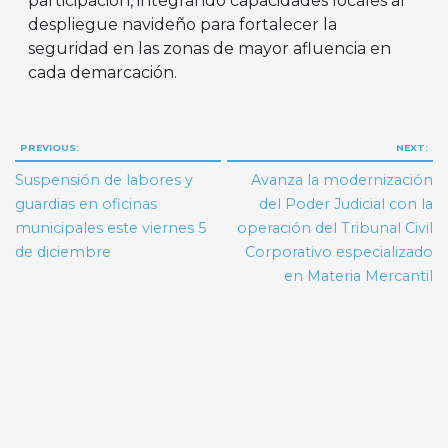
participación, integrando capacidades locales al
despliegue navideño para fortalecer la
seguridad en las zonas de mayor afluencia en
cada demarcación.
Navegación
PREVIOUS:
NEXT:
de
Suspensión de labores y
Avanza la modernización
entradas
guardias en oficinas
del Poder Judicial con la
municipales este viernes 5
operación del Tribunal Civil
de diciembre
Corporativo especializado
en Materia Mercantil