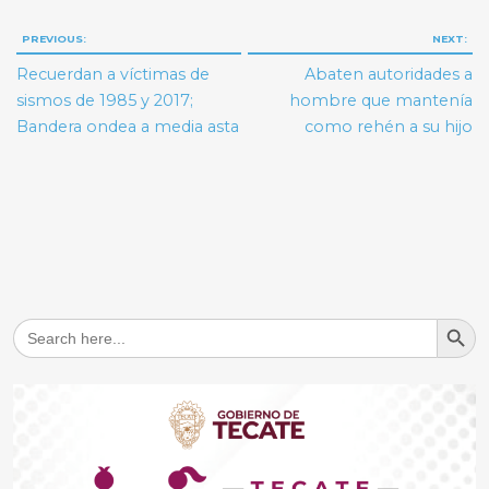
Navegación
PREVIOUS:
NEXT:
de
Recuerdan a víctimas de
Abaten autoridades a
entradas
sismos de 1985 y 2017;
hombre que mantenía
Bandera ondea a media asta
como rehén a su hijo
Search But
Search
for: