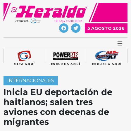
Skip
to
content
5 AGOSTO 2026
MIRA AQUÍ
ESCUCHA AQUÍ
ESCUCHA AQUÍ
INTERNACIONALES
Inicia EU deportación de
haitianos; salen tres
aviones con decenas de
migrantes