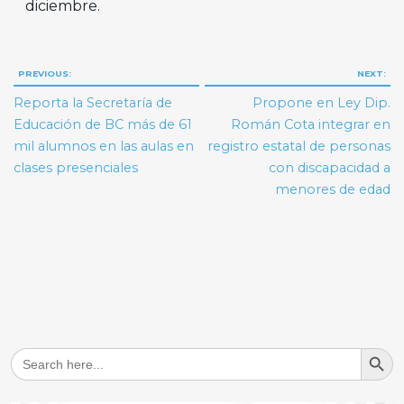
diciembre.
Navegación
PREVIOUS:
NEXT:
de
Reporta la Secretaría de
Propone en Ley Dip.
entradas
Educación de BC más de 61
Román Cota integrar en
mil alumnos en las aulas en
registro estatal de personas
clases presenciales
con discapacidad a
menores de edad
Search But
Search
for: