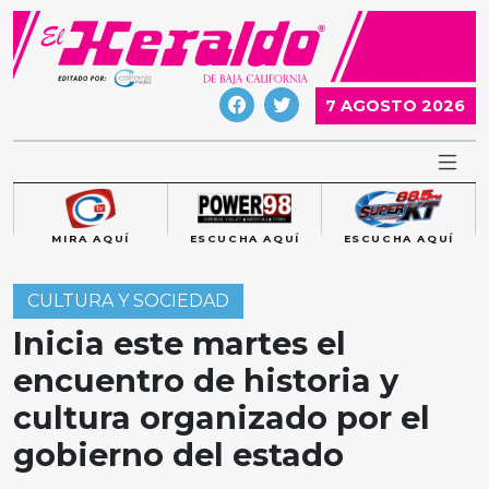
Skip
to
content
7 AGOSTO 2026
MIRA AQUÍ
ESCUCHA AQUÍ
ESCUCHA AQUÍ
CULTURA Y SOCIEDAD
Inicia este martes el
encuentro de historia y
cultura organizado por el
gobierno del estado