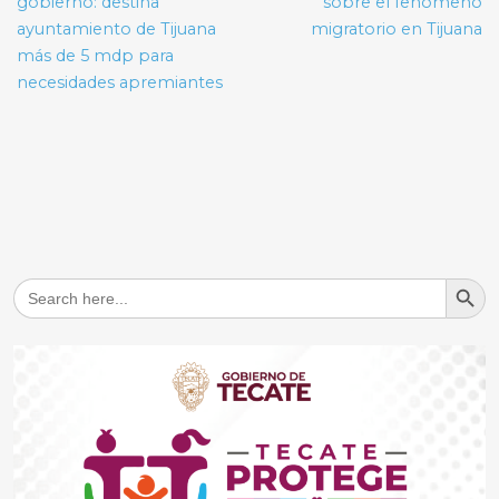
entradas
gobierno: destina
sobre el fenómeno
ayuntamiento de Tijuana
migratorio en Tijuana
más de 5 mdp para
necesidades apremiantes
Search But
Search
for: