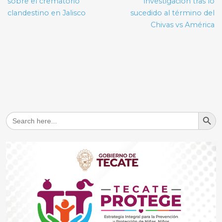
entradas
sobre el crematorio
investigación tras lo
clandestino en Jalisco
sucedido al término del
Chivas vs América
Search But
Search
for: