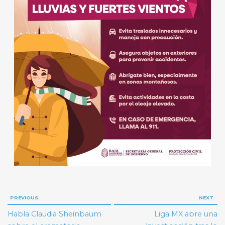
Navegación
PREVIOUS:
NEXT:
de
Habla Claudia Sheinbaum
Liga MX abre una