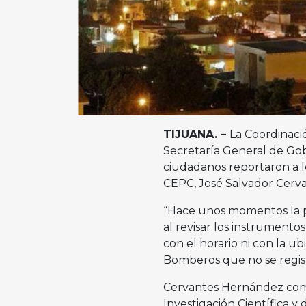
TIJUANA. –
La Coordinaci
Secretaría General de Gob
ciudadanos reportaron a los
CEPC, José Salvador Cerv
“Hace unos momentos la po
al revisar los instrumento
con el horario ni con la u
Bomberos que no se registr
Cervantes Hernández com
Investigación Científica 