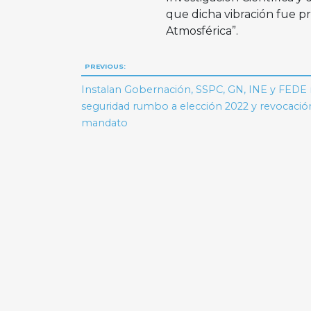
que dicha vibración fue 
Atmosférica”.
Navegación
PREVIOUS:
de
Instalan Gobernación, SSPC, GN, INE y FEDE
seguridad rumbo a elección 2022 y revocació
entradas
mandato