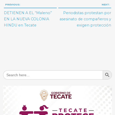
Navegación
PREVIOUS:
NEXT:
de
DETIENEN A EL “Maleno”
Periodistas protestan por
entradas
EN LA NUEVA COLONIA
asesinato de compañeros y
HINDU en Tecate
exigen protección
Search But
Search
for: