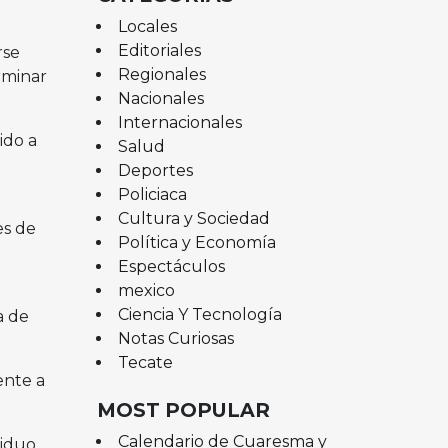
Locales
Editoriales
rse
Regionales
rminar
Nacionales
Internacionales
ido a
Salud
Deportes
Policiaca
Cultura y Sociedad
es de
Política y Economía
Espectáculos
mexico
Ciencia Y Tecnología
a de
Notas Curiosas
Tecate
ente a
MOST POPULAR
Calendario de Cuaresma y
viduo