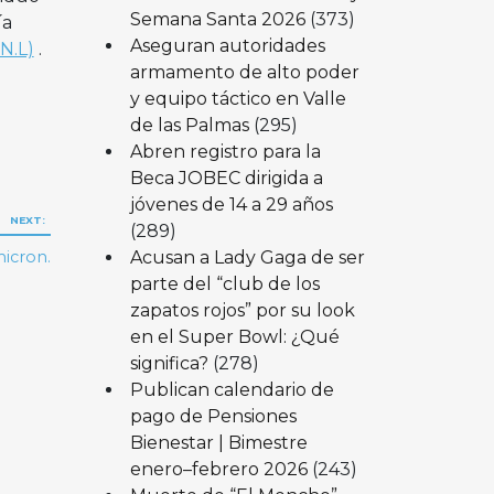
Semana Santa 2026
(373)
ía
Aseguran autoridades
N.L)
.
armamento de alto poder
y equipo táctico en Valle
de las Palmas
(295)
Abren registro para la
Beca JOBEC dirigida a
jóvenes de 14 a 29 años
NEXT:
(289)
Acusan a Lady Gaga de ser
micron.
parte del “club de los
zapatos rojos” por su look
en el Super Bowl: ¿Qué
significa?
(278)
Publican calendario de
pago de Pensiones
Bienestar | Bimestre
enero–febrero 2026
(243)