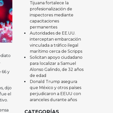
Tijuana fortalece la
profesionalización de
inspectores mediante
capacitaciones
permanentes
Autoridades de EE.UU.
interceptan embarcación
vinculada a tráfico ilegal
marítimo cerca de Scripps
ediato
Solicitan apoyo ciudadano
.
para localizar a Samuel
Alonso Galindo, de 32 años
 66 y
de edad
Donald Trump asegura
que México y otros países
, dijo
perjudicaron a EEUU con
fue el
aranceles durante años
ivo.
rensa
CATEGORÍAS