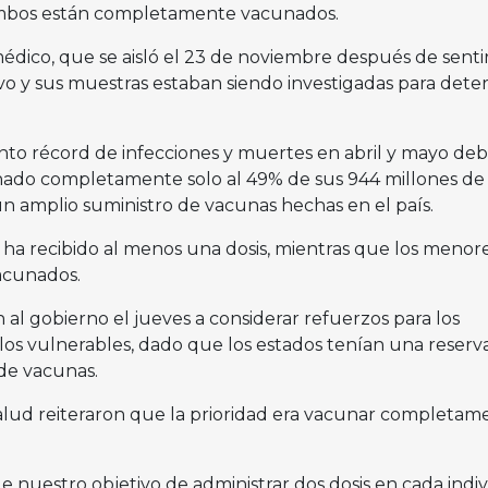
Ambos están completamente vacunados.
édico, que se aisló el 23 de noviembre después de senti
ivo y sus muestras estaban siendo investigadas para dete
nto récord de infecciones y muertes en abril y mayo deb
unado completamente solo al 49% de sus 944 millones de
un amplio suministro de vacunas hechas en el país.
a recibido al menos una dosis, mientras que los menor
acunados.
n al gobierno el jueves a considerar refuerzos para los
 los vulnerables, dado que los estados tenían una reserv
 de vacunas.
salud reiteraron que la prioridad era vacunar completam
 nuestro objetivo de administrar dos dosis en cada indi