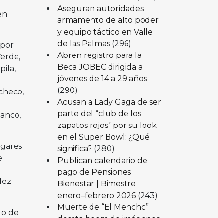
Aseguran autoridades
en
armamento de alto poder
y equipo táctico en Valle
de las Palmas
(296)
 por
Abren registro para la
Verde,
Beca JOBEC dirigida a
ila,
jóvenes de 14 a 29 años
(290)
checo,
Acusan a Lady Gaga de ser
parte del “club de los
lanco,
zapatos rojos” por su look
en el Super Bowl: ¿Qué
ugares
significa?
(280)
e
Publican calendario de
pago de Pensiones
dez
Bienestar | Bimestre
enero–febrero 2026
(243)
Muerte de “El Mencho”
do de