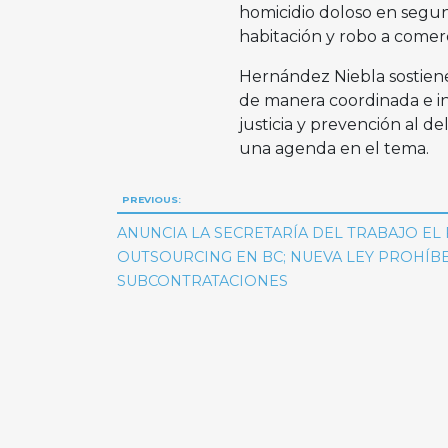
homicidio doloso en segun
habitación y robo a comerc
Hernández Niebla sostiene
de manera coordinada e in
justicia y prevención al de
una agenda en el tema.
Navegación
PREVIOUS:
de
ANUNCIA LA SECRETARÍA DEL TRABAJO EL 
OUTSOURCING EN BC; NUEVA LEY PROHÍBE
entradas
SUBCONTRATACIONES