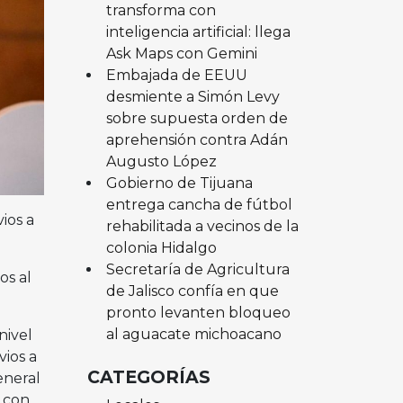
transforma con
inteligencia artificial: llega
Ask Maps con Gemini
Embajada de EEUU
desmiente a Simón Levy
sobre supuesta orden de
aprehensión contra Adán
Augusto López
Gobierno de Tijuana
entrega cancha de fútbol
ios a
rehabilitada a vecinos de la
colonia Hidalgo
Secretaría de Agricultura
os al
de Jalisco confía en que
pronto levanten bloqueo
al aguacate michoacano
nivel
vios a
CATEGORÍAS
eneral
 con