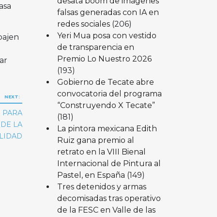
desata boom de imágenes
asa
falsas generadas con IA en
redes sociales
(206)
Yeri Mua posa con vestido
bajen
de transparencia en
Premio Lo Nuestro 2026
ar
(193)
Gobierno de Tecate abre
convocatoria del programa
NEXT:
“Construyendo X Tecate”
S PARA
(181)
DE LA
La pintora mexicana Edith
LIDAD
Ruiz gana premio al
retrato en la VIII Bienal
Internacional de Pintura al
Pastel, en España
(149)
Tres detenidos y armas
decomisadas tras operativo
de la FESC en Valle de las