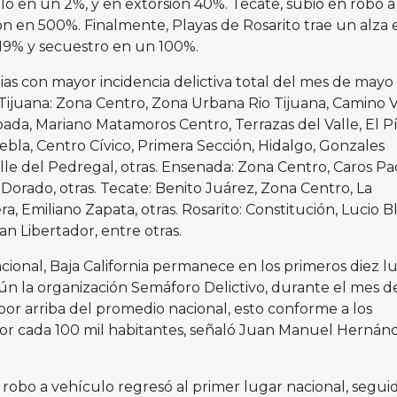
lo en un 2%, y en extorsión 40%. Tecate, subió en robo a
ón en 500%. Finalmente, Playas de Rosarito trae un alza 
 19% y secuestro en un 100%.
nias con mayor incidencia delictiva total del mes de mayo
Tijuana: Zona Centro, Zona Urbana Rio Tijuana, Camino 
da, Mariano Matamoros Centro, Terrazas del Valle, El Píp
uebla, Centro Cívico, Primera Sección, Hidalgo, Gonzales
le del Pedregal, otras. Ensenada: Zona Centro, Caros Pa
Dorado, otras. Tecate: Benito Juárez, Zona Centro, La
, Emiliano Zapata, otras. Rosarito: Constitución, Lucio B
lan Libertador, entre otras.
ional, Baja California permanece en los primeros diez l
gún la organización Semáforo Delictivo, durante el mes d
 por arriba del promedio nacional, esto conforme a los
por cada 100 mil habitantes, señaló Juan Manuel Hernán
n robo a vehículo regresó al primer lugar nacional, segui