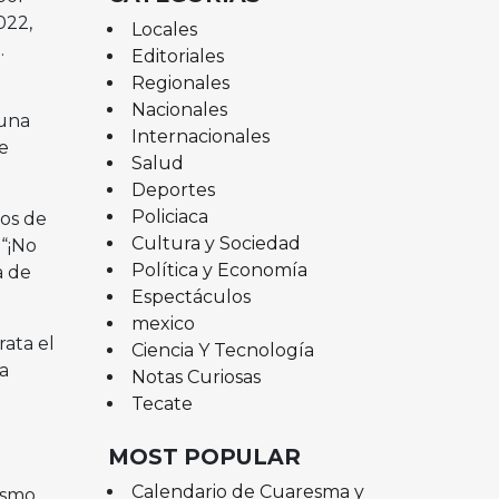
022,
Locales
.
Editoriales
Regionales
Nacionales
 una
Internacionales
e
Salud
Deportes
Policiaca
ños de
Cultura y Sociedad
 “¡No
Política y Economía
a de
Espectáculos
mexico
rata el
Ciencia Y Tecnología
a
Notas Curiosas
Tecate
MOST POPULAR
Calendario de Cuaresma y
ismo