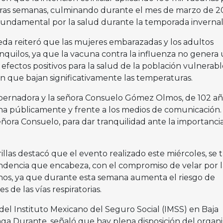
ras semanas, culminando durante el mes de marzo de 2
fundamental por la salud durante la temporada invernal
meda reiteró que las mujeres embarazadas y los adultos
quilos, ya que la vacuna contra la influenza no genera
 efectos positivos para la salud de la población vulnerabl
 que bajan significativamente las temperaturas.
obernadora y la señora Consuelo Gómez Olmos, de 102 a
una públicamente y frente a los medios de comunicación.
eñora Consuelo, para dar tranquilidad ante la importanci
llas destacó que el evento realizado este miércoles, se t
ndencia que encabeza, con el compromiso de velar por l
ianos, ya que durante esta semana aumenta el riesgo de
de las vías respiratorias.
del Instituto Mexicano del Seguro Social (IMSS) en Baja
naga Durante, señaló que hay plena disposición del organ