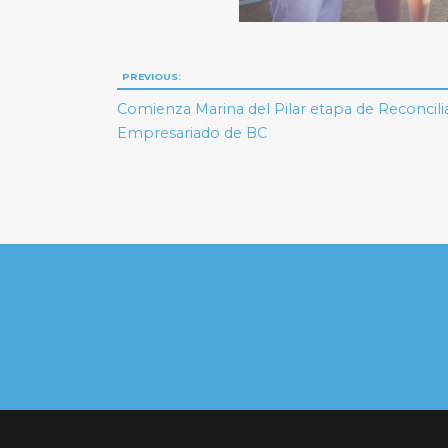
Navegación
PREVIOUS:
de
Comienza Marina del Pilar etapa de Reconcil
Empresariado de BC
entradas