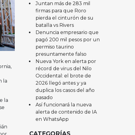
Juntan más de 283 mil
firmas para que Roro
pierda el cinturón de su
batalla vs Rivers
Denuncia empresario que
pagó 200 mil pesos por un
permiso taurino
presuntamente falso
Nueva York en alerta por
rnia,
récord de virus del Nilo
Occidental: el brote de
 la
2026 llegó antes y ya
duplica los casos del año
pasado
e la
Así funcionará la nueva
se
alerta de contenido de IA
en WhatsApp
ián
CATEGORÍAS
por