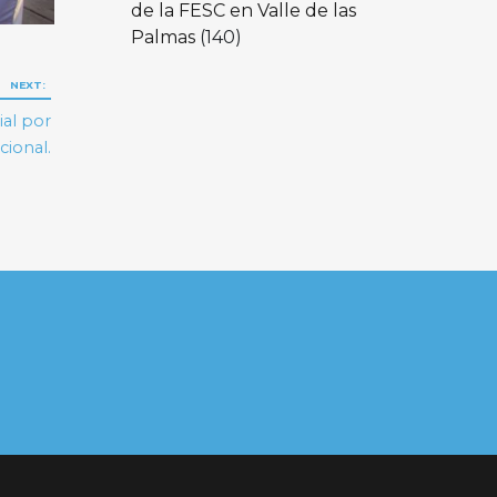
de la FESC en Valle de las
Palmas
(140)
NEXT:
ial por
cional.