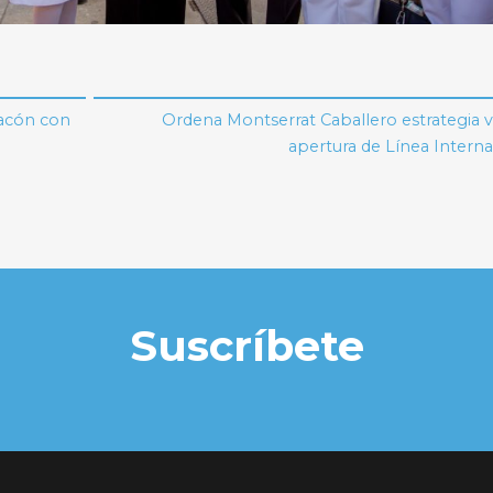
iacón con
Ordena Montserrat Caballero estrategia v
apertura de Línea Interna
Suscríbete