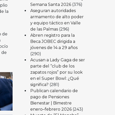
Semana Santa 2026
(376)
plio
Aseguran autoridades
de la
armamento de alto poder
y equipo táctico en Valle
de las Palmas
(296)
o de
Abren registro para la
a
Beca JOBEC dirigida a
ocío
jóvenes de 14 a 29 años
a de
(290)
Acusan a Lady Gaga de ser
parte del “club de los
zapatos rojos” por su look
en el Super Bowl: ¿Qué
significa?
(281)
Publican calendario de
pago de Pensiones
Bienestar | Bimestre
enero–febrero 2026
(243)