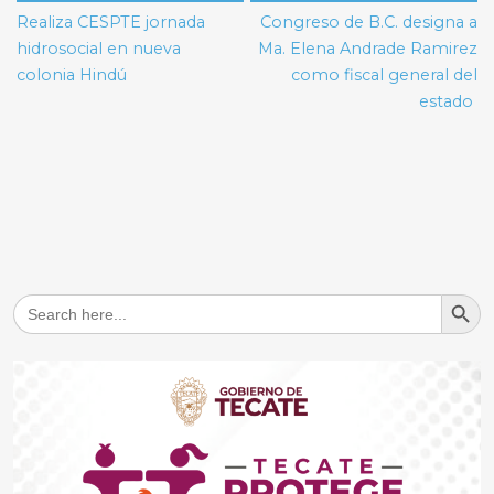
de
Realiza CESPTE jornada
Congreso de B.C. designa a
entradas
hidrosocial en nueva
Ma. Elena Andrade Ramirez
colonia Hindú
como fiscal general del
estado
Search But
Search
for: