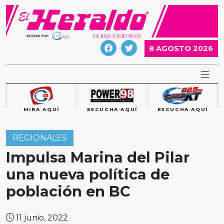
Skip
to
content
8 AGOSTO 2026
MIRA AQUÍ
ESCUCHA AQUÍ
ESCUCHA AQUÍ
REGIONALES
Impulsa Marina del Pilar
una nueva política de
población en BC
11 junio, 2022