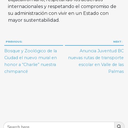
internacionales y respetando el compromiso de
su administración con vivir en un Estado con
mayor sustentabilidad.
Navegación
PREVIOUS:
NEXT:
de
Bosque y Zoológico de la
Anuncia Juventud BC
entradas
Ciudad el nuevo mural en
nuevas rutas de transporte
honor a “Charlie” nuestra
escolar en Valle de las
chimpancé
Palmas
Search But
Search