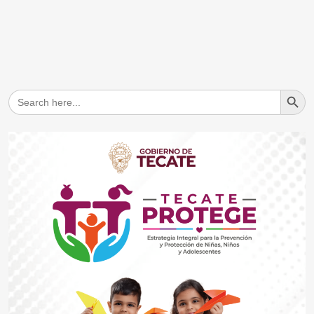
Search But
Search
for: