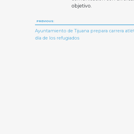
objetivo.
Navegación
PREVIOUS:
de
Ayuntamiento de Tijuana prepara carrera atlét
día de los refugiados
entradas