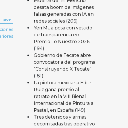
Muerte de “El Mencho”
desata boom de imágenes
falsas generadas con IA en
redes sociales
(206)
NEXT:
Yeri Mua posa con vestido
aciones
de transparencia en
eriores
Premio Lo Nuestro 2026
(194)
Gobierno de Tecate abre
convocatoria del programa
“Construyendo X Tecate”
(181)
La pintora mexicana Edith
Ruiz gana premio al
retrato en la VIII Bienal
Internacional de Pintura al
Pastel, en España
(149)
Tres detenidos y armas
decomisadas tras operativo