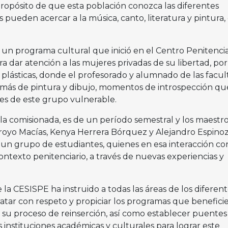
 propósito de que esta población conozca las diferentes
las pueden acercar a la música, canto, literatura y pintura,
 un programa cultural que inició en el Centro Penitencia
ra dar atención a las mujeres privadas de su libertad, por
 plásticas, donde el profesorado y alumnado de las facu
emás de pintura y dibujo, momentos de introspección qu
ores de este grupo vulnerable.
o la comisionada, es de un período semestral y los maestro
oyo Macías, Kenya Herrera Bórquez y Alejandro Espino
un grupo de estudiantes, quienes en esa interacción c
ontexto penitenciario, a través de nuevas experiencias y
 la CESISPE ha instruido a todas las áreas de los diferent
tratar con respeto y propiciar los programas que beneficie
n su proceso de reinserción, así como establecer puentes
instituciones académicas y culturales para lograr este