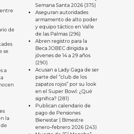
Semana Santa 2026
(375)
 entre
Aseguran autoridades
armamento de alto poder
y equipo táctico en Valle
rio de
de las Palmas
(296)
Abren registro para la
ltades
Beca JOBEC dirigida a
e se
jóvenes de 14 a 29 años
(290)
Acusan a Lady Gaga de ser
s a
parte del “club de los
za
zapatos rojos” por su look
onocen
en el Super Bowl: ¿Qué
significa?
(281)
Publican calendario de
es
pago de Pensiones
n la
Bienestar | Bimestre
 de
enero–febrero 2026
(243)