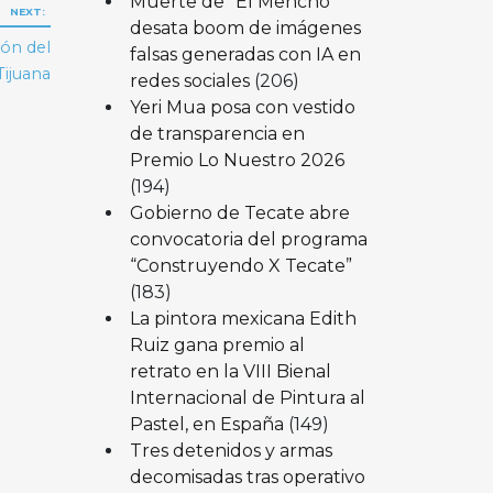
Muerte de “El Mencho”
NEXT:
desata boom de imágenes
ón del
falsas generadas con IA en
ijuana
redes sociales
(206)
Yeri Mua posa con vestido
de transparencia en
Premio Lo Nuestro 2026
(194)
Gobierno de Tecate abre
convocatoria del programa
“Construyendo X Tecate”
(183)
La pintora mexicana Edith
Ruiz gana premio al
retrato en la VIII Bienal
Internacional de Pintura al
Pastel, en España
(149)
Tres detenidos y armas
decomisadas tras operativo