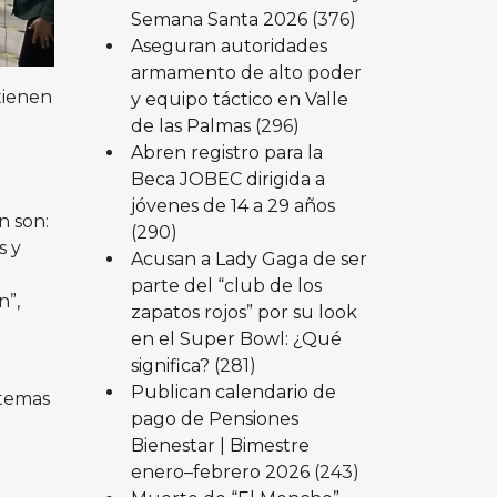
Semana Santa 2026
(376)
Aseguran autoridades
armamento de alto poder
tienen
y equipo táctico en Valle
de las Palmas
(296)
Abren registro para la
Beca JOBEC dirigida a
jóvenes de 14 a 29 años
n son:
(290)
s y
Acusan a Lady Gaga de ser
parte del “club de los
n”,
zapatos rojos” por su look
en el Super Bowl: ¿Qué
significa?
(281)
Publican calendario de
stemas
pago de Pensiones
p
Bienestar | Bimestre
enero–febrero 2026
(243)