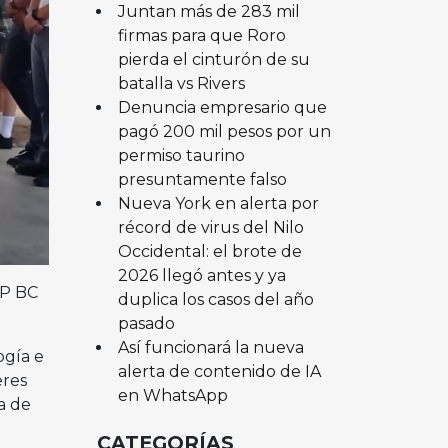
Juntan más de 283 mil
firmas para que Roro
pierda el cinturón de su
batalla vs Rivers
Denuncia empresario que
pagó 200 mil pesos por un
permiso taurino
presuntamente falso
Nueva York en alerta por
récord de virus del Nilo
Occidental: el brote de
2026 llegó antes y ya
EP BC
duplica los casos del año
pasado
Así funcionará la nueva
ogía e
alerta de contenido de IA
eres
en WhatsApp
a de
CATEGORÍAS