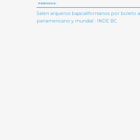
Navegación
PREVIOUS:
de
Salen arqueros bajacalifornianos por boleto a
panamericano y mundial : INDE BC
entradas