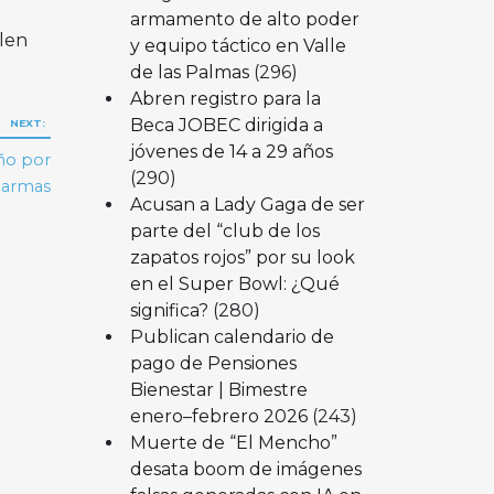
armamento de alto poder
len
y equipo táctico en Valle
de las Palmas
(296)
Abren registro para la
Beca JOBEC dirigida a
NEXT:
jóvenes de 14 a 29 años
ño por
(290)
e armas
Acusan a Lady Gaga de ser
parte del “club de los
zapatos rojos” por su look
en el Super Bowl: ¿Qué
significa?
(280)
Publican calendario de
pago de Pensiones
Bienestar | Bimestre
enero–febrero 2026
(243)
Muerte de “El Mencho”
desata boom de imágenes