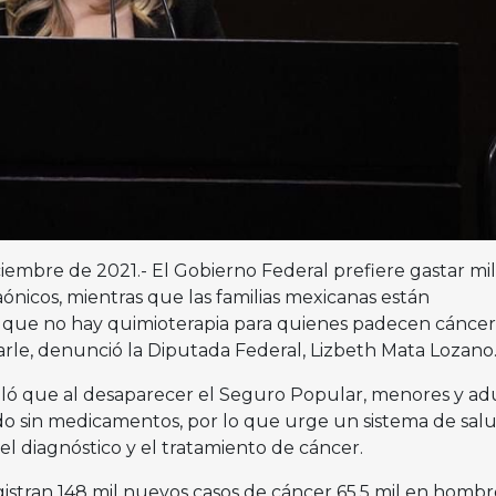
ciembre de 2021.- El Gobierno Federal prefiere gastar mi
ónicos, mientras que las familias mexicanas están
que no hay quimioterapia para quienes padecen cáncer,
rle, denunció la Diputada Federal, Lizbeth Mata Lozan
ñaló que al desaparecer el Seguro Popular, menores y ad
o sin medicamentos, por lo que urge un sistema de sal
 el diagnóstico y el tratamiento de cáncer.
gistran 148 mil nuevos casos de cáncer 65.5 mil en hombr