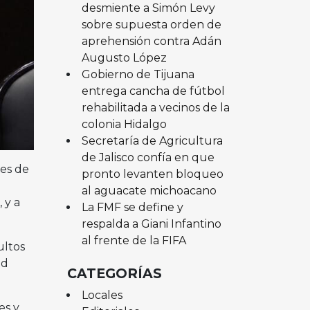
desmiente a Simón Levy
sobre supuesta orden de
aprehensión contra Adán
Augusto López
Gobierno de Tijuana
entrega cancha de fútbol
rehabilitada a vecinos de la
colonia Hidalgo
Secretaría de Agricultura
de Jalisco confía en que
les de
pronto levanten bloqueo
al aguacate michoacano
 y a
La FMF se define y
o.
respalda a Giani Infantino
al frente de la FIFA
ultos
ud
CATEGORÍAS
Locales
es y