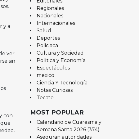
Editoriales
sos.
Regionales
Nacionales
Internacionales
r y a
Salud
Deportes
Policiaca
Cultura y Sociedad
de ver
Política y Economía
rse sin
Espectáculos
mexico
Ciencia Y Tecnología
los
Notas Curiosas
Tecate
MOST POPULAR
y con
Calendario de Cuaresma y
s que
Semana Santa 2026
(374)
medad.
Aseguran autoridades