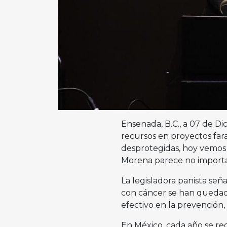
Ensenada, B.C., a 07 de Di
recursos en proyectos fara
desprotegidas, hoy vemos 
Morena parece no importa
La legisladora panista se
con cáncer se han quedad
efectivo en la prevención,
En México, cada año se re