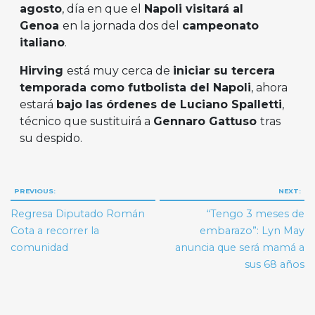
agosto
, día en que el
Napoli visitará al
Genoa
en la jornada dos del
campeonato
italiano
.
Hirving
está muy cerca de
iniciar su tercera
temporada como futbolista del Napoli
, ahora
estará
bajo las órdenes de Luciano Spalletti
,
técnico que sustituirá a
Gennaro Gattuso
tras
su despido.
Navegación
PREVIOUS:
NEXT:
de
Regresa Diputado Román
“Tengo 3 meses de
entradas
Cota a recorrer la
embarazo”: Lyn May
comunidad
anuncia que será mamá a
sus 68 años