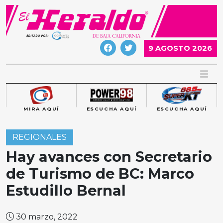
Skip
to
content
9 AGOSTO 2026
MIRA AQUÍ
ESCUCHA AQUÍ
ESCUCHA AQUÍ
REGIONALES
Hay avances con Secretario
de Turismo de BC: Marco
Estudillo Bernal
30 marzo, 2022