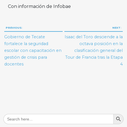
Con información de Infobae
Navegación
PREVIOUS:
NEXT:
de
Gobierno de Tecate
Isaac del Toro desciende a la
entradas
fortalece la seguridad
octava posición en la
escolar con capacitación en
clasificación general del
gestión de crisis para
Tour de Francia tras la Etapa
docentes
4
Search But
Search
for: