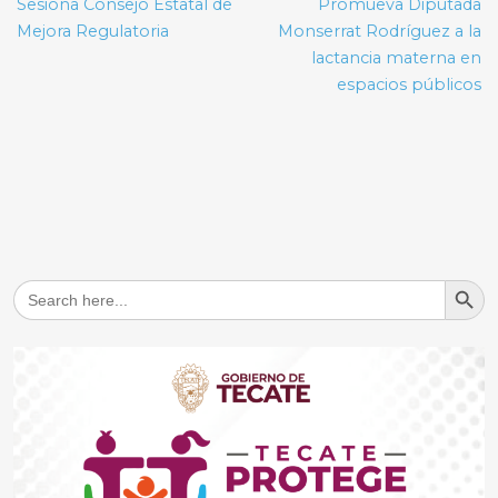
de
Sesiona Consejo Estatal de
Promueva Diputada
entradas
Mejora Regulatoria
Monserrat Rodríguez a la
lactancia materna en
espacios públicos
Search But
Search
for: