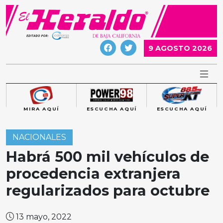
Skip
to
content
9 AGOSTO 2026
MIRA AQUÍ
ESCUCHA AQUÍ
ESCUCHA AQUÍ
NACIONALES
Habrá 500 mil vehículos de
procedencia extranjera
regularizados para octubre
13 mayo, 2022