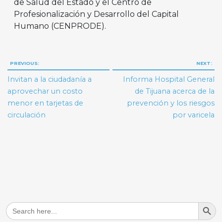
de Salud del Estado y el Centro de
Profesionalización y Desarrollo del Capital
Humano (CENPRODE).
Navegación
PREVIOUS:
NEXT:
de
Invitan a la ciudadanía a
Informa Hospital General
entradas
aprovechar un costo
de Tijuana acerca de la
menor en tarjetas de
prevención y los riesgos
circulación
por varicela
Search But
Search
for: