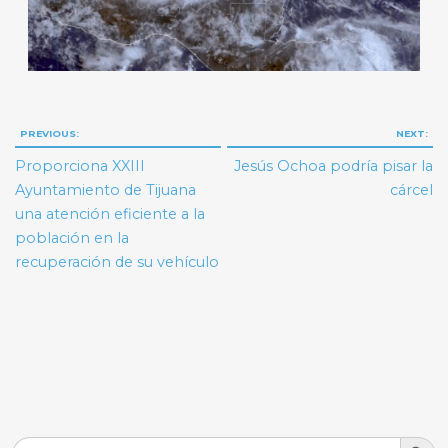
Navegación
PREVIOUS:
NEXT:
de
Proporciona XXIII
Jesús Ochoa podría pisar la
entradas
Ayuntamiento de Tijuana
cárcel
una atención eficiente a la
población en la
recuperación de su vehículo
Search But
Search