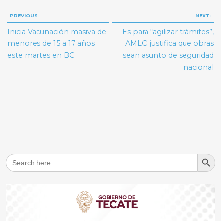
Navegación
PREVIOUS:
NEXT:
de
Inicia Vacunación masiva de
Es para “agilizar trámites”,
entradas
menores de 15 a 17 años
AMLO justifica que obras
este martes en BC
sean asunto de seguridad
nacional
Search But
Search
for: