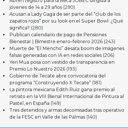
Abren registro para la Beca JOBEC dirigida a
jóvenes de 14 a 29 años
(290)
Acusan a Lady Gaga de ser parte del “club de los
zapatos rojos” por su look en el Super Bowl: ¿Qué
significa?
(280)
Publican calendario de pago de Pensiones
Bienestar | Bimestre enero–febrero 2026
(243)
Muerte de “El Mencho” desata boom de imágenes
falsas generadas con IA en redes sociales
(206)
Yeri Mua posa con vestido de transparencia en
Premio Lo Nuestro 2026
(193)
Gobierno de Tecate abre convocatoria del
programa “Construyendo X Tecate”
(181)
La pintora mexicana Edith Ruiz gana premio al
retrato en la VIII Bienal Internacional de Pintura al
Pastel, en España
(149)
Tres detenidos y armas decomisadas tras operativo
de la FESC en Valle de las Palmas
(140)