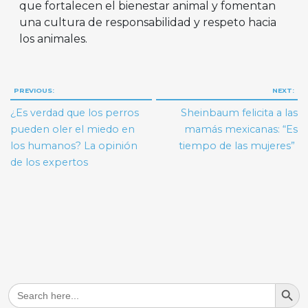
que fortalecen el bienestar animal y fomentan
una cultura de responsabilidad y respeto hacia
los animales.
Navegación
PREVIOUS:
NEXT:
de
¿Es verdad que los perros
Sheinbaum felicita a las
entradas
pueden oler el miedo en
mamás mexicanas: “Es
los humanos? La opinión
tiempo de las mujeres”
de los expertos
Search But
Search
for: