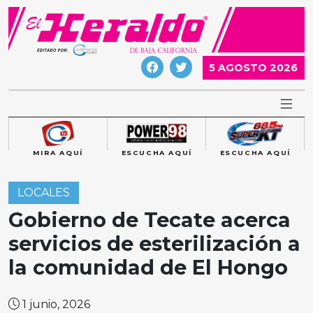
Skip
to
content
5 AGOSTO 2026
MIRA AQUÍ
ESCUCHA AQUÍ
ESCUCHA AQUÍ
LOCALES
Gobierno de Tecate acerca
servicios de esterilización a
la comunidad de El Hongo
1 junio, 2026