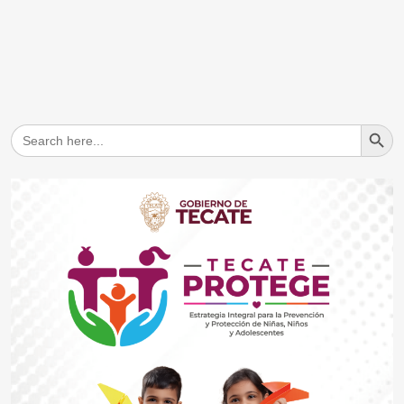
Search But
Search
for: