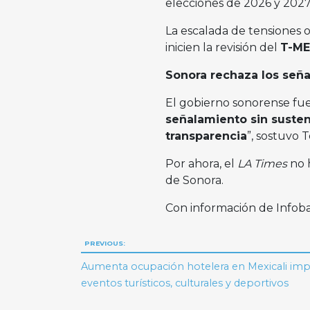
elecciones de 2026 y 2027
La escalada de tensiones 
inicien la revisión del
T-M
Sonora rechaza los señ
El gobierno sonorense fu
señalamiento sin susten
transparencia
”, sostuvo 
Por ahora, el
LA Times
no 
de Sonora.
Con información de Infob
Navegación
PREVIOUS:
de
Aumenta ocupación hotelera en Mexicali imp
eventos turísticos, culturales y deportivos
entradas