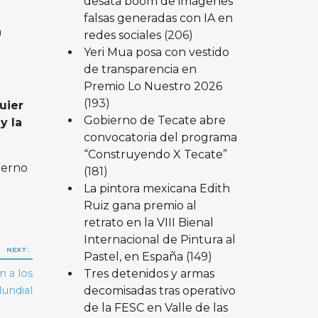
desata boom de imágenes
falsas generadas con IA en
á
redes sociales
(206)
Yeri Mua posa con vestido
de transparencia en
Premio Lo Nuestro 2026
(193)
uier
Gobierno de Tecate abre
y la
convocatoria del programa
“Construyendo X Tecate”
ierno
(181)
La pintora mexicana Edith
Ruiz gana premio al
retrato en la VIII Bienal
Internacional de Pintura al
NEXT:
Pastel, en España
(149)
Tres detenidos y armas
 a los
decomisadas tras operativo
Mundial
de la FESC en Valle de las