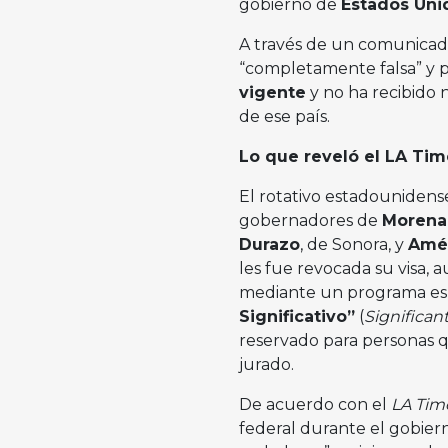
gobierno de
Estados Un
A través de un comunicado
“completamente falsa” y 
vigente
y no ha recibido 
de ese país.
Lo que reveló el LA Tim
El rotativo estadounidens
gobernadores de
Morena
Durazo
, de Sonora, y
Amér
les fue revocada su visa,
mediante un programa es
Significativo”
(
Significan
reservado para personas q
jurado.
De acuerdo con el
LA Tim
federal durante el gobie