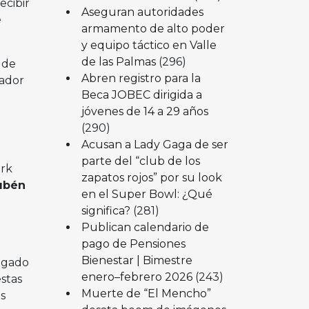
ecibir
Aseguran autoridades
e
armamento de alto poder
y equipo táctico en Valle
de las Palmas
(296)
 de
Abren registro para la
nador
Beca JOBEC dirigida a
jóvenes de 14 a 29 años
(290)
Acusan a Lady Gaga de ser
parte del “club de los
ork
zapatos rojos” por su look
ubén
en el Super Bowl: ¿Qué
significa?
(281)
Publican calendario de
pago de Pensiones
Bienestar | Bimestre
negado
enero–febrero 2026
(243)
stas
Muerte de “El Mencho”
s