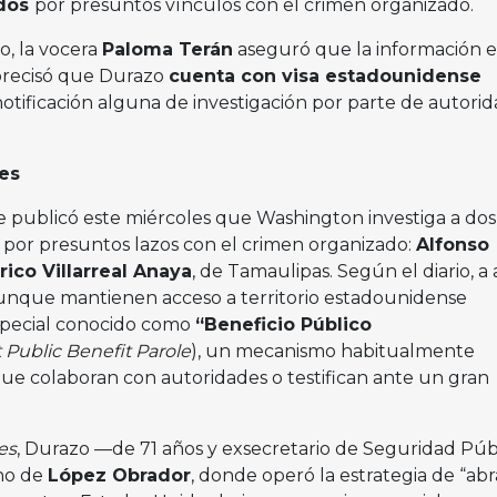
idos
por presuntos vínculos con el crimen organizado.
, la vocera
Paloma Terán
aseguró que la información e
precisó que Durazo
cuenta con visa estadounidense
notificación alguna de investigación por parte de autori
es
e publicó este miércoles que Washington investiga a dos
por presuntos lazos con el crimen organizado:
Alfonso
ico Villarreal Anaya
, de Tamaulipas. Según el diario, 
 aunque mantienen acceso a territorio estadounidense
pecial conocido como
“Beneficio Público
t Public Benefit Parole
), un mecanismo habitualmente
ue colaboran con autoridades o testifican ante un gran
es
, Durazo —de 71 años y exsecretario de Seguridad Púb
rno de
López Obrador
, donde operó la estrategia de “abr