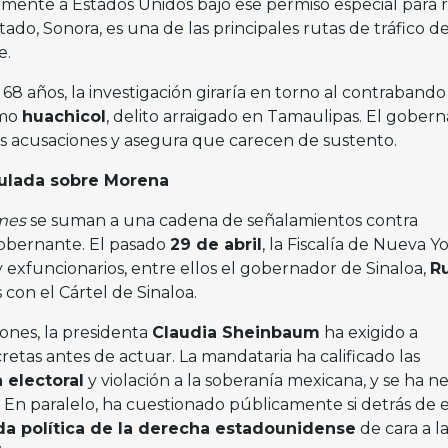
mente a Estados Unidos bajo ese permiso especial para r
ado, Sonora, es una de las principales rutas de tráfico d
e.
e 68 años, la investigación giraría en torno al contrabando
omo
huachicol
, delito arraigado en Tamaulipas. El gober
s acusaciones y asegura que carecen de sustento.
ulada sobre Morena
mes
se suman a una cadena de señalamientos contra
gobernante. El pasado
29 de abril
, la Fiscalía de Nueva Y
y exfuncionarios, entre ellos el gobernador de Sinaloa,
R
s con el Cártel de Sinaloa.
iones, la presidenta
Claudia Sheinbaum
ha exigido a
tas antes de actuar. La mandataria ha calificado las
a electoral
y violación a la soberanía mexicana, y se ha 
 En paralelo, ha cuestionado públicamente si detrás de e
a política de la derecha estadounidense
de cara a la