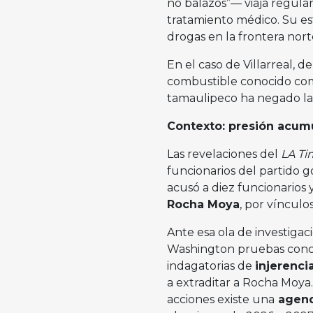
no balazos”— viaja regular
tratamiento médico. Su est
drogas en la frontera nort
En el caso de Villarreal, d
combustible conocido c
tamaulipeco ha negado la
Contexto: presión acum
Las revelaciones del
LA Ti
funcionarios del partido 
acusó a diez funcionarios 
Rocha Moya
, por vínculo
Ante esa ola de investigac
Washington pruebas concre
indagatorias de
injerenci
a extraditar a Rocha Moya.
acciones existe una
agend