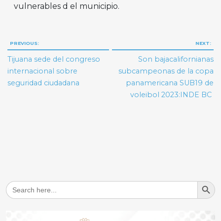
vulnerables d el municipio.
Navegación
PREVIOUS:
NEXT:
de
Tijuana sede del congreso
Son bajacalifornianas
entradas
internacional sobre
subcampeonas de la copa
seguridad ciudadana
panamericana SUB19 de
voleibol 2023:INDE BC
Search But
Search
for: