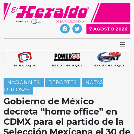
Skip
to
content
7 AGOSTO 2026
MIRA AQUÍ
ESCUCHA AQUÍ
ESCUCHA AQUÍ
NACIONALES
DEPORTES
NOTAS
CURIOSAS
Gobierno de México
decreta “home office” en
CDMX para el partido de la
Selección Mexicana el 30 de