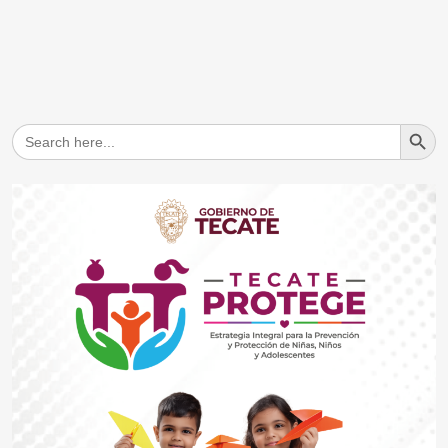
Search But
Search
for: