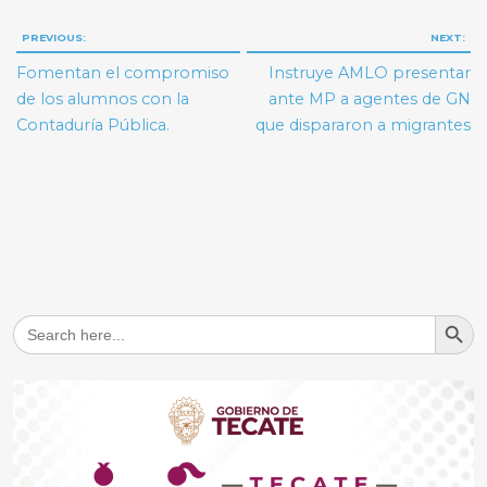
Navegación
PREVIOUS:
NEXT:
de
Fomentan el compromiso
Instruye AMLO presentar
entradas
de los alumnos con la
ante MP a agentes de GN
Contaduría Pública.
que dispararon a migrantes
Search But
Search
for: