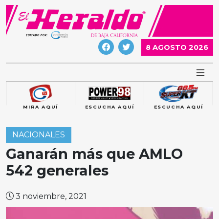
Skip
to
content
8 AGOSTO 2026
MIRA AQUÍ
ESCUCHA AQUÍ
ESCUCHA AQUÍ
NACIONALES
Ganarán más que AMLO
542 generales
3 noviembre, 2021