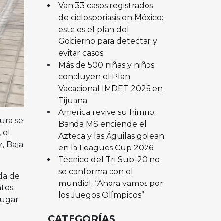
Van 33 casos registrados
de ciclosporiasis en México:
este es el plan del
Gobierno para detectar y
evitar casos
Más de 500 niñas y niños
concluyen el Plan
Vacacional IMDET 2026 en
Tijuana
América revive su himno:
ura se
Banda MS enciende el
 el
Azteca y las Águilas golean
, Baja
en la Leagues Cup 2026
Técnico del Tri Sub-20 no
se conforma con el
da de
mundial: “Ahora vamos por
ntos
los Juegos Olímpicos”
lugar
CATEGORÍAS