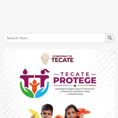
Search But
Search
for: