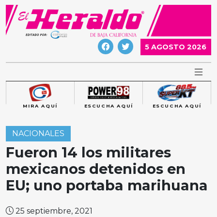
Skip
to
content
5 AGOSTO 2026
MIRA AQUÍ
ESCUCHA AQUÍ
ESCUCHA AQUÍ
NACIONALES
Fueron 14 los militares
mexicanos detenidos en
EU; uno portaba marihuana
25 septiembre, 2021