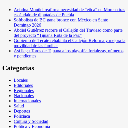
Ariadna Montiel reafirma necesidad de “ética” en Morena tras
escándalo de diputadas de Puebla
Softbolista de BC gana bronce con México en Santo
Domingo 2026
Abdiel Gutiérrez recorre el Callejón del Travieso como parte
del proyecto “Tijuana Ruta de la Paz”
Gobierno de Tecate rehabilita el Callejón Reforma y mejora la
movilidad de las familias
Así llega Toros de Tijuana a los playoffs: fortalezas, números
y pendientes
Categorías
Locales
Editoriales
Regionales
Nacionales
Internacionales
Salud
Deportes
Policiaca
Cultura y Sociedad
Política y Economía