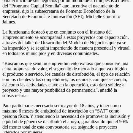
para el inicio de sus negocios por un monto de 25 mil pesos a través
del “Programa Capital Semilla” que incentiva el nacimiento de
empresas, dijo la subsecretaria de Fomento Económico de la
Secretaría de Economía e Innovación (SEI), Michelle Guerrero
Jaimes.
La funcionaria destacó que en conjunto con el Instituto del
Emprendimiento se acompañará a estos proyectos con capacitación,
a través del taller de Desarrollo del Modelo de Negocios que ya se
ha impartido y se seguirá impartiendo de manera presencial y virtual
en todos los municipios y en diversas comunidades.
“Buscamos que sean un emprendimiento exitoso que considere una
clara propuesta de valor, el segmento de mercado a que va dirigido
el producto o servicio, los canales de distribución, el tipo de relación
con los clientes y los competidores, los recursos con que se cuenta,
así como las actividades clave en la operación, esto dará solidez al
proyecto y una mayor posibilidad de permanencia”, añadió la
subsecretaria.
Para participar es necesario ser mayor de 18 años, y tener como
máximo 6 meses de antigüedad de inscripción en “SAT” como
persona física. Y atendiendo la necesidad de promover la inclusión y
equidad de género se distribuirá el apoyo, garantizando que el 50%
del monto total de esta convocatoria sea asignado a proyectos
liderados por mujeres.