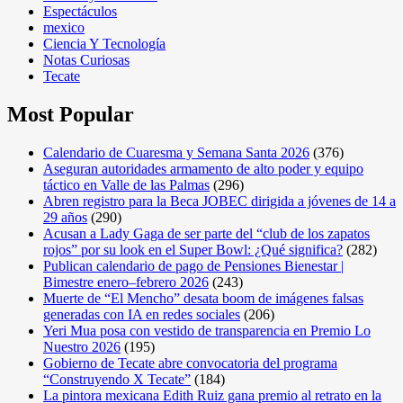
Espectáculos
mexico
Ciencia Y Tecnología
Notas Curiosas
Tecate
Most Popular
Calendario de Cuaresma y Semana Santa 2026
(376)
Aseguran autoridades armamento de alto poder y equipo
táctico en Valle de las Palmas
(296)
Abren registro para la Beca JOBEC dirigida a jóvenes de 14 a
29 años
(290)
Acusan a Lady Gaga de ser parte del “club de los zapatos
rojos” por su look en el Super Bowl: ¿Qué significa?
(282)
Publican calendario de pago de Pensiones Bienestar |
Bimestre enero–febrero 2026
(243)
Muerte de “El Mencho” desata boom de imágenes falsas
generadas con IA en redes sociales
(206)
Yeri Mua posa con vestido de transparencia en Premio Lo
Nuestro 2026
(195)
Gobierno de Tecate abre convocatoria del programa
“Construyendo X Tecate”
(184)
La pintora mexicana Edith Ruiz gana premio al retrato en la