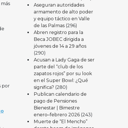
a más
Aseguran autoridades
armamento de alto poder
y equipo táctico en Valle
de las Palmas
(296)
de
Abren registro para la
Beca JOBEC dirigida a
jóvenes de 14 a 29 años
(290)
Acusan a Lady Gaga de ser
parte del “club de los
zapatos rojos” por su look
en el Super Bowl: ¿Qué
s por
significa?
(280)
Publican calendario de
pago de Pensiones
Bienestar | Bimestre
go
enero–febrero 2026
(243)
Muerte de “El Mencho”