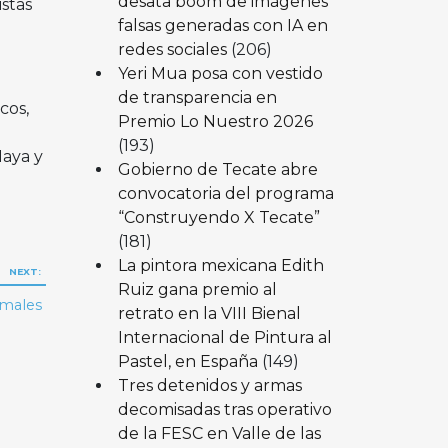
desata boom de imágenes
stas
falsas generadas con IA en
redes sociales
(206)
Yeri Mua posa con vestido
de transparencia en
cos,
Premio Lo Nuestro 2026
(193)
Maya y
Gobierno de Tecate abre
convocatoria del programa
“Construyendo X Tecate”
(181)
La pintora mexicana Edith
NEXT:
Ruiz gana premio al
nimales
retrato en la VIII Bienal
Internacional de Pintura al
Pastel, en España
(149)
Tres detenidos y armas
decomisadas tras operativo
de la FESC en Valle de las