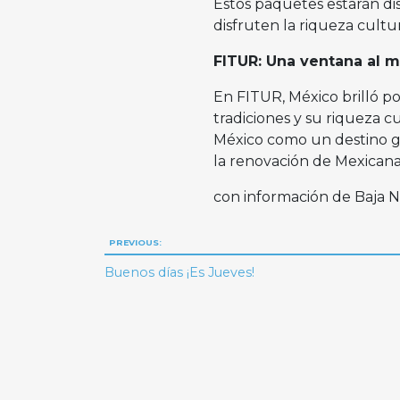
Estos paquetes estarán d
disfruten la riqueza cultu
FITUR: Una ventana al 
En FITUR, México brilló po
tradiciones y su riqueza c
México como un destino gl
la renovación de Mexicana
con información de Baja 
Navegación
PREVIOUS:
de
Buenos días ¡Es Jueves!
entradas