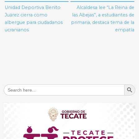
de
Unidad Deportiva Benito
Alcaldesa lee “La Reina de
entradas
Juárez cierra como
las Abejas”, a estudiantes de
albergue para ciudadanos
primaria, destaca tema de la
ucranianos
empatía
Search But
Search
for: