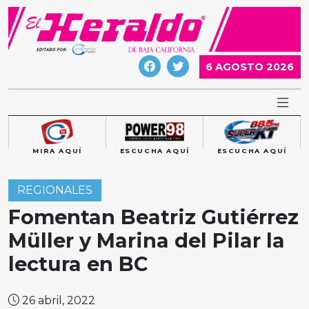
Skip
to
content
6 AGOSTO 2026
MIRA AQUÍ
ESCUCHA AQUÍ
ESCUCHA AQUÍ
REGIONALES
Fomentan Beatriz Gutiérrez
Müller y Marina del Pilar la
lectura en BC
26 abril, 2022