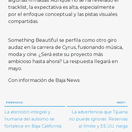
algunas firmadas. Aunque no se ha revelado el
tracklist, la expectativa es alta, especialmente
por el enfoque conceptual y las pistas visuales
compartidas.
Something Beautiful se perfila como otro giro
audaz en la carrera de Cyrus, fusionando música,
moda y cine. ¿Será este su proyecto más
ambicioso hasta ahora? La respuesta llegará en
mayo.
Con información de Baja News
Navegación
PREVIOUS:
NEXT:
de
La atención integral y
La advertencia que Tijuana
entradas
humana del autismo se
no puede ignorar: Reservas
fortalece en Baja California
al límite y EE.UU. niega