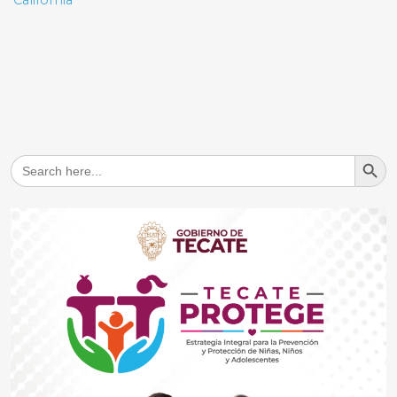
Search But
Search
for: