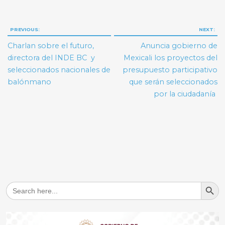
Navegación
PREVIOUS:
NEXT:
de
Charlan sobre el futuro,
Anuncia gobierno de
entradas
directora del INDE BC y
Mexicali los proyectos del
seleccionados nacionales de
presupuesto participativo
balónmano
que serán seleccionados
por la ciudadanía
Search But
Search
for: