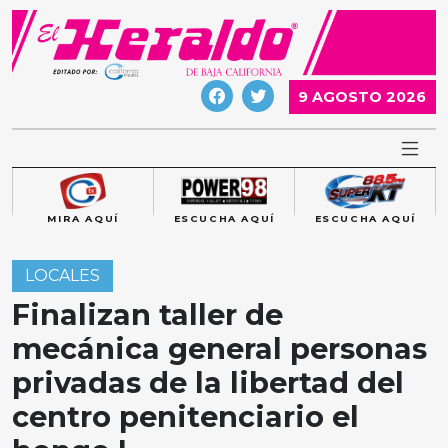
Skip
to
content
9 AGOSTO 2026
MIRA AQUÍ
ESCUCHA AQUÍ
ESCUCHA AQUÍ
LOCALES
Finalizan taller de
mecánica general personas
privadas de la libertad del
centro penitenciario el