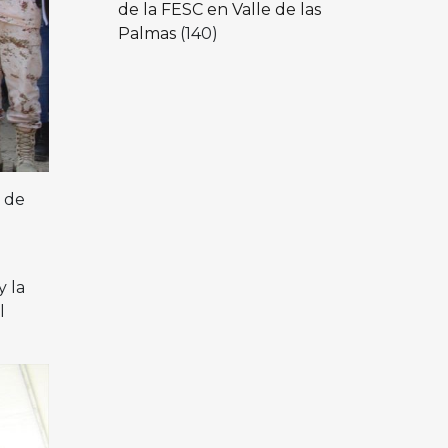
de la FESC en Valle de las
Palmas
(140)
 de
y la
l