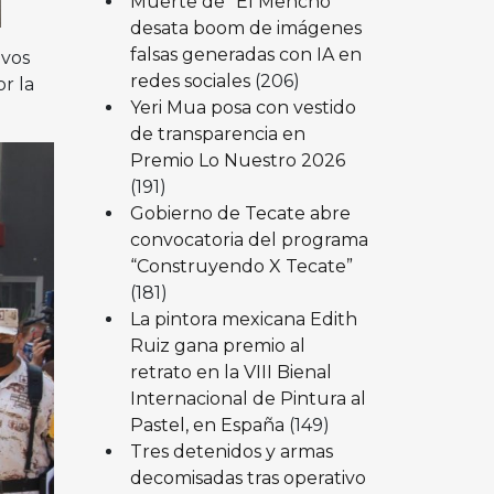
Muerte de “El Mencho”
desata boom de imágenes
falsas generadas con IA en
ivos
redes sociales
(206)
r la
Yeri Mua posa con vestido
de transparencia en
Premio Lo Nuestro 2026
(191)
Gobierno de Tecate abre
convocatoria del programa
“Construyendo X Tecate”
(181)
La pintora mexicana Edith
Ruiz gana premio al
retrato en la VIII Bienal
Internacional de Pintura al
Pastel, en España
(149)
Tres detenidos y armas
decomisadas tras operativo