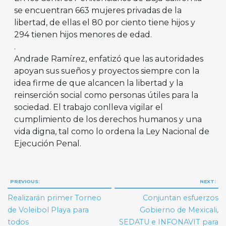
se encuentran 663 mujeres privadas de la
libertad, de ellas el 80 por ciento tiene hijos y
294 tienen hijos menores de edad.
.
Andrade Ramírez, enfatizó que las autoridades
apoyan sus sueños y proyectos siempre con la
idea firme de que alcancen la libertad y la
reinserción social como personas útiles para la
sociedad. El trabajo conlleva vigilar el
cumplimiento de los derechos humanos y una
vida digna, tal como lo ordena la Ley Nacional de
Ejecución Penal.
Navegación
PREVIOUS:
NEXT:
de
Realizarán primer Torneo
Conjuntan esfuerzos
entradas
de Voleibol Playa para
Gobierno de Mexicali,
todos
SEDATU e INFONAVIT para