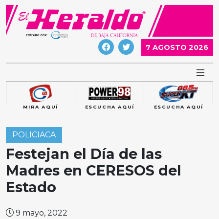
Skip
to
content
7 AGOSTO 2026
MIRA AQUÍ
ESCUCHA AQUÍ
ESCUCHA AQUÍ
POLICIACA
Festejan el Día de las
Madres en CERESOS del
Estado
9 mayo, 2022