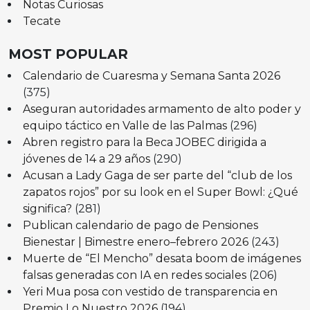
Notas Curiosas
Tecate
MOST POPULAR
Calendario de Cuaresma y Semana Santa 2026
(375)
Aseguran autoridades armamento de alto poder y
equipo táctico en Valle de las Palmas
(296)
Abren registro para la Beca JOBEC dirigida a
jóvenes de 14 a 29 años
(290)
Acusan a Lady Gaga de ser parte del “club de los
zapatos rojos” por su look en el Super Bowl: ¿Qué
significa?
(281)
Publican calendario de pago de Pensiones
Bienestar | Bimestre enero–febrero 2026
(243)
Muerte de “El Mencho” desata boom de imágenes
falsas generadas con IA en redes sociales
(206)
Yeri Mua posa con vestido de transparencia en
Premio Lo Nuestro 2026
(194)