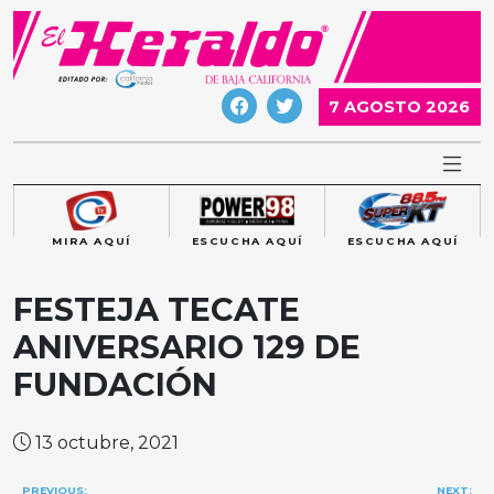
Skip
to
content
7 AGOSTO 2026
MIRA AQUÍ
ESCUCHA AQUÍ
ESCUCHA AQUÍ
FESTEJA TECATE
ANIVERSARIO 129 DE
FUNDACIÓN
13 octubre, 2021
Navegación
PREVIOUS:
NEXT: