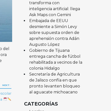
transforma con
inteligencia artificial: llega
Ask Maps con Gemini
Embajada de EEUU
desmiente a Simón Levy
sobre supuesta orden de
aprehensión contra Adán
Augusto López
o del
Gobierno de Tijuana
dora
entrega cancha de fútbol
e
rehabilitada a vecinos de la
colonia Hidalgo
Secretaría de Agricultura
de Jalisco confía en que
pronto levanten bloqueo
NEXT:
al aguacate michoacano
escolar
ia
CATEGORÍAS