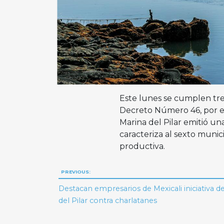
Este lunes se cumplen tres
Decreto Número 46, por el
Marina del Pilar emitió un
caracteriza al sexto munic
productiva.
Navegación
PREVIOUS:
de
Destacan empresarios de Mexicali iniciativa d
del Pilar contra charlatanes
entradas