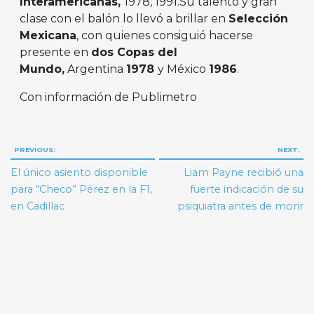
Interamericanas,
1978, 1991.Su talento y gran
clase con el balón lo llevó a brillar en
Selección
Mexicana
, con quienes consiguió hacerse
presente en
dos Copas del
Mundo,
Argentina
1978
y México
1986
.
Con información de Publimetro
Navegación
PREVIOUS:
NEXT:
de
El único asiento disponible
Liam Payne recibió una
entradas
para “Checo” Pérez en la F1,
fuerte indicación de su
en Cadillac
psiquiatra antes de morir