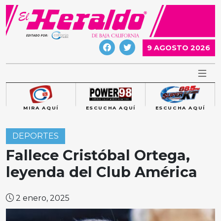
Skip
to
content
9 AGOSTO 2026
MIRA AQUÍ
ESCUCHA AQUÍ
ESCUCHA AQUÍ
DEPORTES
Fallece Cristóbal Ortega,
leyenda del Club América
2 enero, 2025