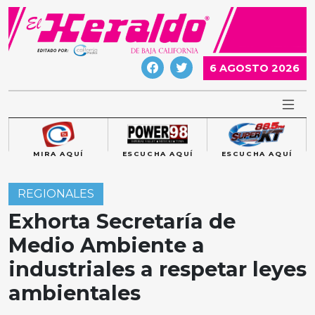
Skip
to
content
6 AGOSTO 2026
MIRA AQUÍ
ESCUCHA AQUÍ
ESCUCHA AQUÍ
REGIONALES
Exhorta Secretaría de
Medio Ambiente a
industriales a respetar leyes
ambientales