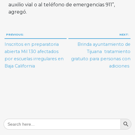
auxilio vial o al teléfono de emergencias 911”,
agregó.
Navegación
PREVIOUS:
NEXT:
de
Inscritos en preparatoria
Brinda ayuntamiento de
entradas
abierta Mil 130 afectados
Tijuana tratamiento
por escuelas irregulares en
gratuito para personas con
Baja California
adiciones
Search But
Search
for: