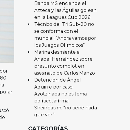
Banda MS enciende el
Azteca y las Águilas golean
en la Leagues Cup 2026
Técnico del Tri Sub-20 no
se conforma con el
mundial: “Ahora vamos por
los Juegos Olímpicos”
Marina desmiente a
Anabel Hernández sobre
presunto complot en
ador
asesinato de Carlos Manzo
580
Detención de Ángel
ia
Aguirre por caso
opular
Ayotzinapa no es tema
político, afirma
Sheinbaum: “no tiene nada
uscó
que ver”
do
CATEGORÍAS